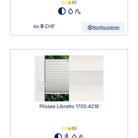
0,0
(0)
9
CHF
Ab
Konfigurieren
Plissee Libretto 1700.4219
0,0
(0)