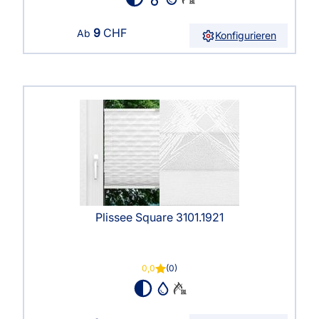
9
CHF
Ab
Konfigurieren
Plissee Square 3101.1921
0,0
(0)