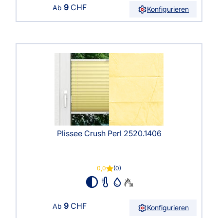
9
CHF
Ab
Konfigurieren
Plissee Crush Perl 2520.1406
0,0
(0)
9
CHF
Ab
Konfigurieren