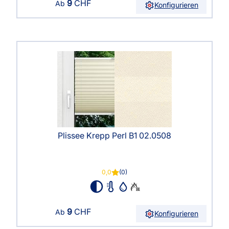
9
CHF
Ab
Konfigurieren
Plissee Krepp Perl B1 02.0508
0,0
(0)
9
CHF
Ab
Konfigurieren