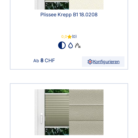
Plissee Krepp B1 18.0208
0,0
(0)
8
CHF
Ab
Konfigurieren