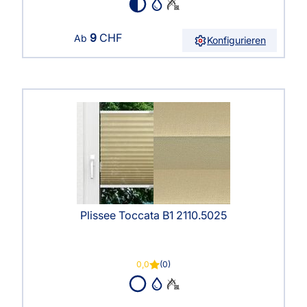
9
CHF
Ab
Konfigurieren
Plissee Toccata B1 2110.5025
0,0
(0)