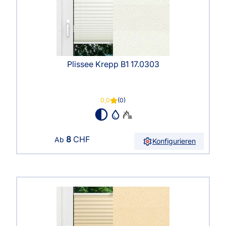
Plissee Krepp B1 17.0303
0,0
(0)
8
CHF
Ab
Konfigurieren