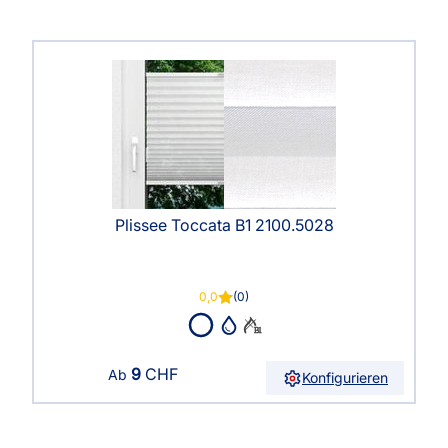
Plissee Toccata B1 2100.5028
0,0
(0)
9
CHF
Ab
Konfigurieren