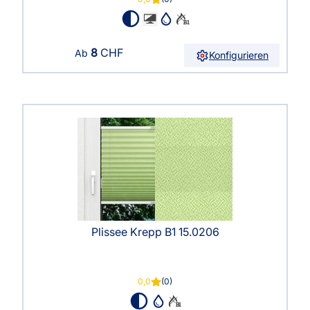
8
CHF
Ab
Konfigurieren
Plissee Krepp B1 15.0206
0,0
(0)