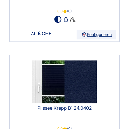
0,0
(0)
8
CHF
Ab
Konfigurieren
Plissee Krepp B1 24.0402
0,0
(0)