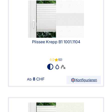
Plissee Krepp B1 1001.1104
0,0
(0)
8
CHF
Ab
Konfigurieren