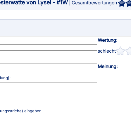
esterwatte von Lysel - #1W
| Gesamtbewertungen
AGB
Kostenloser Mu
Impressum
Versandinforma
Datenschutz
Reklamation
FAQ
Widerruf
Wertung:
schlecht
Meinung:
:
llung)
rungsstriche) eingeben.