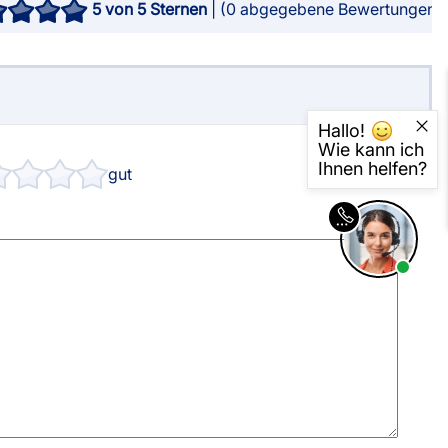
5
von 5 Sternen
| (
0
abgegebene Bewertungen)
sterversand
Vorkasse
tion
PayPal
Kreditkarte
Rechnung
Hallo!
Wie kann ich
Ihnen helfen?
gut