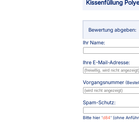
Kissenfüllung Poly
Haben Sie Fragen?
044 552 07 51
Servicezeiten
:
Bewertung abgeben:
Montag - Freitag: 08:00 - 19:00 Uhr
Ihr Name:
Ausgenommen:
09:00 - 09:30 / 13:00 - 13:30
Ihre E-Mail-Adresse:
Live Chat
support@swissplissees.ch
Vorgangsnummer
(Beste
Spam-Schutz:
Bitte hier '
d84
' (ohne Anfüh