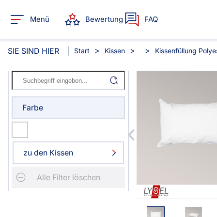
Menü
Bewertung
FAQ
SIE SIND HIER
Start
Kissen
Kissenfüllung Polye
Alle Produkte:
Farbe
Für Ihre Fenster & Türen
Plissee
Lamelle
zu den Kissen
Alle Plissees
Alle Lamellen
Alle Filter löschen
Rollo
Jalousie
Massanfertigung
Massanfertigun
Alle Rollos
Alle Jalousien
Fertiggrössen
Zubehör
Dachfenster Rollo
Scheibe