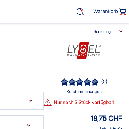
Warenkorb
rasse, Garten &
Service
Lysel Kissen
(0)
Cosiflor® Marken
Plissees
Kundenmeinungen
Balkon Sichtschutz
Nur noch
3
Stück verfügbar!
EOS Marken Plissees
alkonbespannungen
18,75 CHF
Markisenstoff
fertigung