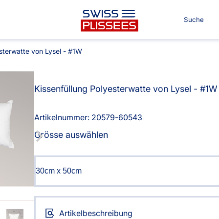
sterwatte von Lysel - #1W
Kissenfüllung Polyesterwatte von Lysel - #1W
Für Ihre Räume
Für Ter
Artikelnummer: 20579-
60543
Co.
Grösse auswählen
nvorhang
Kissen
Alle Kissen
n
Tischdecke
g
Massanfertigung
Alle B
Alle Tischdecken
Artikelbeschreibung
Fertiggrössen
Massan
ngardinen
Stoffe