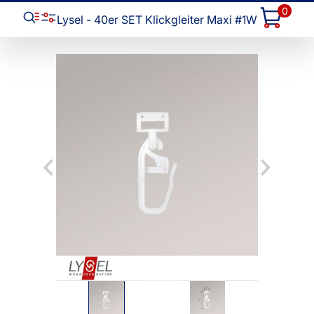
0
Lysel - 40er SET Klickgleiter Maxi #1W