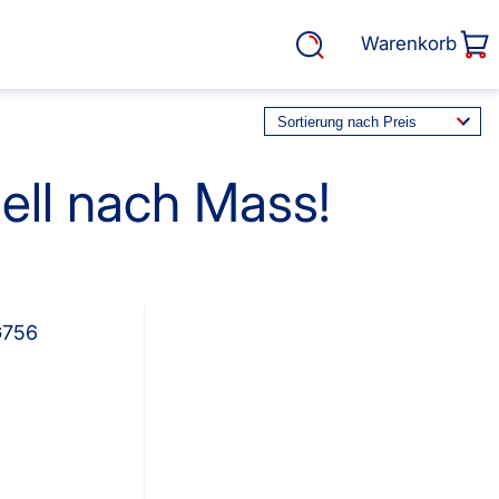
Warenkorb
uell nach Mass!
rasse, Garten &
Service
Cosiflor® Marken
 G756
Plissees
Balkon Sichtschutz
EOS Marken Plissees
alkonbespannungen
Markisenstoff
fertigung