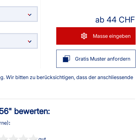
Duette Plissees
rkisenstoffe
r
Sonnensegel
ab
44
CHF
fertigung
Smart Slim-Fit
Plissees 16mm
Masse eingeben
Gratis Muster anfordern
g. Wir bitten zu berücksichtigen, dass der anschliessende
756" bewerten:
Bezahlung
rne)
:
gut