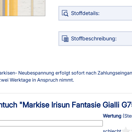
g
Massanfertigung
Alle Ma
Zubehör
Zubehö
Stoffdetails:
rdinen
Alle Dekostoffe
Fertiggrössen
Massan
nstange
Zubehör
angen
Stoffbeschreibung:
tter
ilder
 Markisen- Neubespannung erfolgt sofort nach Zahlungseingan
 zwei Werktage in Anspruch nimmt.
tuch "Markise Irisun Fantasie Gialli G
Über uns
Versand
Wertung
(Ste
schlecht