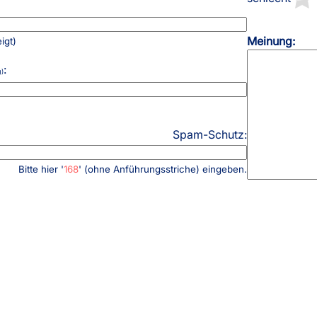
AGB
Kostenloser Mu
Impressum
Versandinforma
Meinung:
igt)
Datenschutz
Reklamation
:
g)
FAQ
Widerruf
Spam-Schutz:
Bitte hier '
168
' (ohne Anführungsstriche) eingeben.