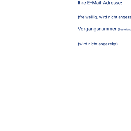
Ihre E-Mail-Adresse:
Haben Sie Fragen?
044 552 07 51
(freiweillig, wird nicht angeze
Servicezeiten
:
Vorgangsnummer
(Bestellun
Montag - Freitag: 08:00 - 19:00 Uhr
Ausgenommen:
(wird nicht angezeigt)
09:00 - 09:30 / 13:00 - 13:30
Live Chat
support@swissplissees.ch