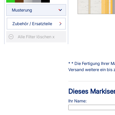
Massanfertigung
Massanfertigun
Zubehör
Musterung
Alle Scheibenga
Fertiggrössen
Fertiggrössen
Raffrollo
Gardine
Zubehör / Ersatzteile
Zubehör
Zubehör
Zubehör
Alle Raffrollos
Alle Vorhangst
Gardinen/Vorhänge
Fliegengi
Alle Filter löschen x
Massanfertigung
Fertiggrössen
Fertiggrössen
Zubehör
Flächenvorhang
Fensterb
Zubehör
* * Die Fertigung Ihrer
Versand weitere ein bis
Alle Flächenvorhänge
Massanfertigung
Dieses Markisen
Fertiggrössen
Service
Ihr Name:
Zubehör