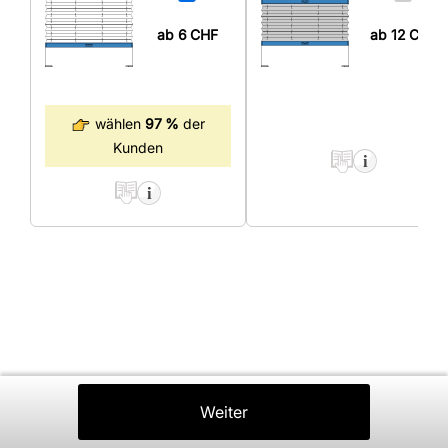
ab 6
CHF
ab 12
CHF
wählen
97 %
der
Kunden
Zurück
Weiter
In Den Warenkorb
⤒