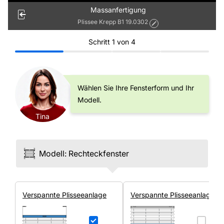
Massanfertigung
Plissee Krepp B1 19.0302
Schritt
1
von
4
Wählen Sie Ihre Fensterform und Ihr
Modell.
Tina
Modell
:
Rechteck­fenster
Ver­spannte Plissee­anlage
Ver­spannte Plissee­anlage