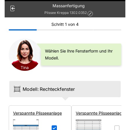
Massanfertigung
Plissee Kreppa 1302.0352
Schritt
1
von
4
Wählen Sie Ihre Fensterform und Ihr
Modell.
Tina
Modell
:
Rechteck­fenster
Ver­spannte Plissee­anlage
Ver­spannte Plissee­anlage