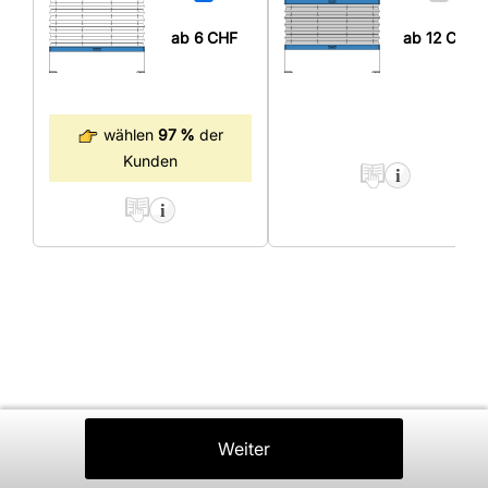
ab 6
CHF
ab 12
CHF
wählen
97 %
der
Kunden
Zurück
Weiter
In Den Warenkorb
⤒