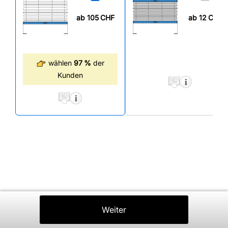
ab 105
CHF
ab 12
CHF
wählen
97 %
der
Kunden
Zurück
Weiter
In Den Warenkorb
⤒