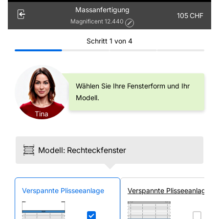
Massanfertigung
105
CHF
Magnificent 12.440
Schritt
1
von
4
Wählen Sie Ihre Fensterform und Ihr
Modell.
Tina
Modell
:
Rechteck­fenster
Ver­spannte Plissee­anlage
Ver­spannte Plissee­anlage