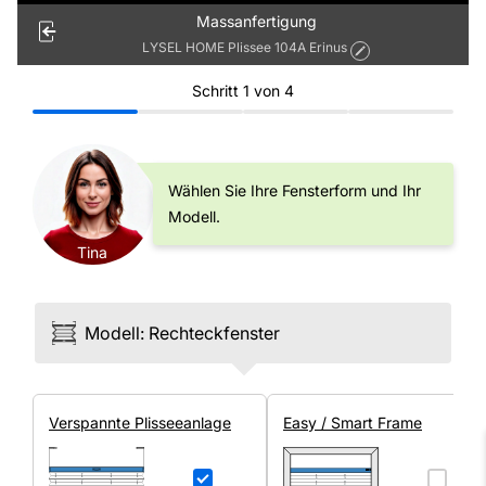
Massanfertigung
LYSEL HOME Plissee 104A Erinus
Schritt
1
von
4
Wählen Sie Ihre Fensterform und Ihr
Modell.
Tina
Modell
:
Rechteck­fenster
Ver­spannte Plissee­anlage
Easy / Smart Frame