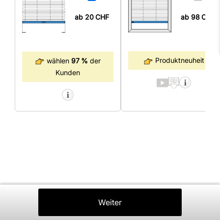
ab 98
CHF
ab 20
CHF
Produktneuheit
wählen
97 %
der
Kunden
Zurück
Weiter
In Den Warenkorb
⤒