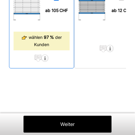
ab 105
CHF
ab 12
CHF
wählen
97 %
der
Kunden
Zurück
Weiter
In Den Warenkorb
⤒