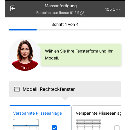
Massanfertigung
105
CHF
Euroblackout fleece 91.211
Schritt
1
von
4
Wählen Sie Ihre Fensterform und Ihr
Modell.
Tina
Modell
:
Rechteck­fenster
Ver­spannte Plissee­anlage
Ver­spannte Plissee­anlage