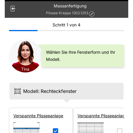
Massanfertigung
Plissee Kreppa 1302.1253
Schritt
1
von
4
Wählen Sie Ihre Fensterform und Ihr
Modell.
Tina
Modell
:
Rechteck­fenster
Ver­spannte Plissee­anlage
Ver­spannte Plissee­anlage