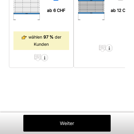
ab 6
CHF
ab 12
CHF
wählen
97 %
der
Kunden
Zurück
Weiter
In Den Warenkorb
⤒