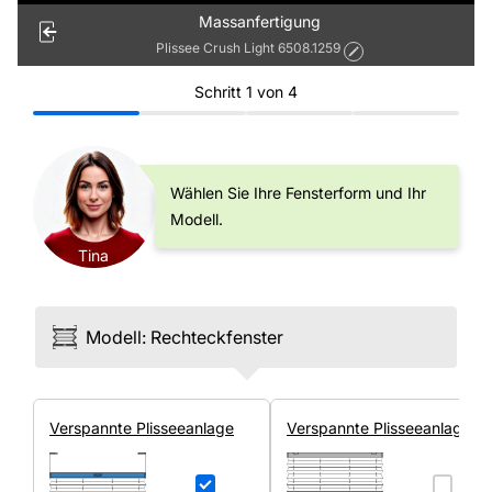
Massanfertigung
Plissee Crush Light 6508.1259
Schritt
1
von
4
Wählen Sie Ihre Fensterform und Ihr
Modell.
Tina
Modell
:
Rechteck­fenster
Ver­spannte Plissee­anlage
Ver­spannte Plissee­anlage