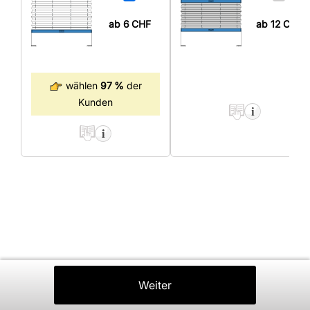
ab 6
CHF
ab 12
CHF
wählen
97 %
der
Kunden
Zurück
Weiter
In Den Warenkorb
⤒