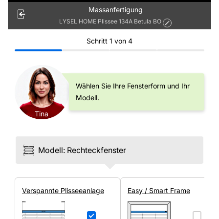
Massanfertigung
LYSEL HOME Plissee 134A Betula BO
Schritt
1
von
4
Wählen Sie Ihre Fensterform und Ihr
Modell.
Tina
Modell
:
Rechteck­fenster
Ver­spannte Plissee­anlage
Easy / Smart Frame