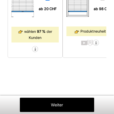
ab 98
CHF
ab 20
CHF
Produktneuheit
wählen
97 %
der
Kunden
Zurück
Weiter
In Den Warenkorb
⤒