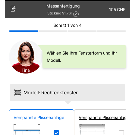
Massanfertigung
105
CHF
Sticking 91.761
Schritt
1
von
4
Wählen Sie Ihre Fensterform und Ihr
Modell.
Tina
Modell
:
Rechteck­fenster
Ver­spannte Plissee­anlage
Ver­spannte Plissee­anlage