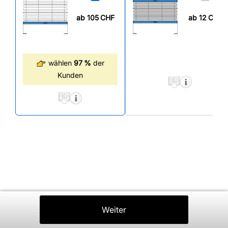
ab 105
CHF
ab 12
CHF
wählen
97 %
der
Kunden
Zurück
Weiter
In Den Warenkorb
⤒