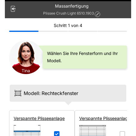
Massanfertigung
Plissee Crush Light 6510.1903
Schritt
1
von
4
Wählen Sie Ihre Fensterform und Ihr
Modell.
Tina
Modell
:
Rechteck­fenster
Ver­spannte Plissee­anlage
Ver­spannte Plissee­anlage