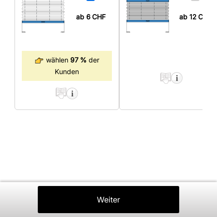
ab 6
CHF
ab 12
CHF
wählen
97 %
der
Kunden
Zurück
Weiter
In Den Warenkorb
⤒