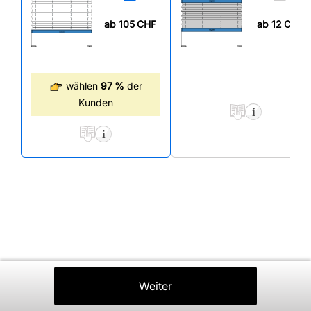
ab 105
CHF
ab 12
CHF
wählen
97 %
der
Kunden
Zurück
Weiter
In Den Warenkorb
⤒