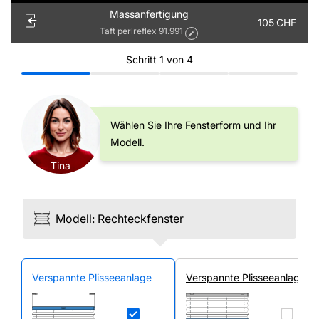
Massanfertigung
105
CHF
Taft perlreflex 91.991
Schritt
1
von
4
Wählen Sie Ihre Fensterform und Ihr
Modell.
Tina
Modell
:
Rechteck­fenster
Ver­spannte Plissee­anlage
Ver­spannte Plissee­anlage