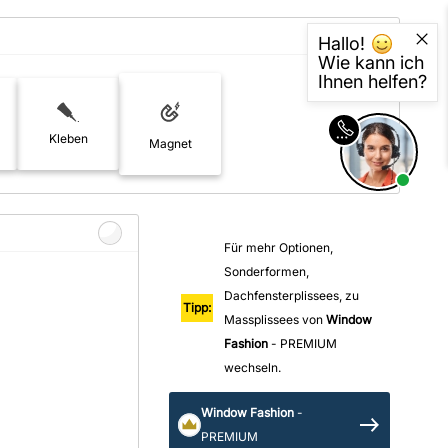
Smart Slim-Fit
Hallo!
Plissees 16mm
Wie kann ich
Ihnen helfen?
Kleben
Magnet
Für mehr Optionen,
Sonderformen,
Bezahlung
Dachfensterplissees, zu
Tipp:
Massplissees von
Window
Fashion
- PREMIUM
wechseln.
sterversand
Vorkasse
Window Fashion
-
tion
PayPal
PREMIUM