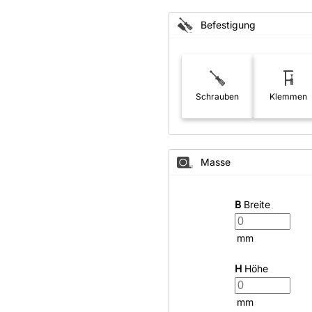
Zubehör
Befestigung
angen
tter
Schrauben
Klemmen
ilder
Masse
B
Breite
Über uns
Versand
mm
H
Höhe
AGB
Kostenloser Mu
Impressum
Versandinforma
mm