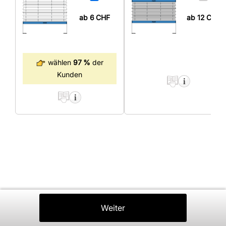
ab 6
CHF
ab 12
CHF
wählen
97 %
der
Kunden
Zurück
Weiter
In Den Warenkorb
⤒