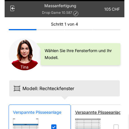
Massanfertigung
105
CHF
Drop Game 10.587
Schritt
1
von
4
Wählen Sie Ihre Fensterform und Ihr
Modell.
Tina
Modell
:
Rechteck­fenster
Ver­spannte Plissee­anlage
Ver­spannte Plissee­anlage