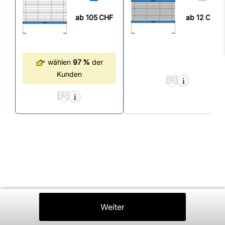
ab 105
CHF
ab 12
CHF
wählen
97 %
der
Kunden
Zurück
Weiter
In Den Warenkorb
⤒