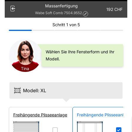
Massanfertigung
192
CHF
Wabe Soft Comb 7504.9552
Schritt
1
von
5
Wählen Sie Ihre Fensterform und Ihr
Modell.
Tina
Modell
:
XL
Frei­hängende Plissee­anlage
Frei­hängende Plissee­anlage