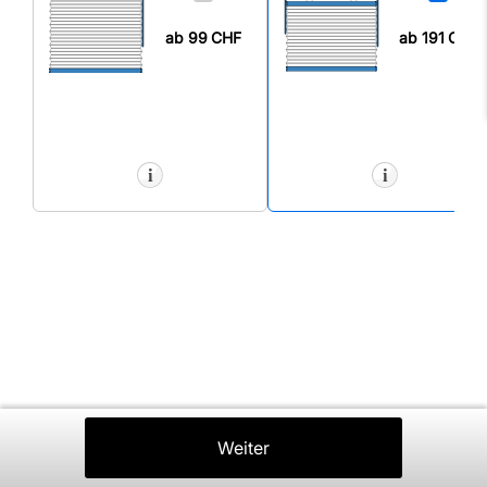
ab 99
CHF
ab 191
CHF
Zurück
Weiter
In Den Warenkorb
⤒