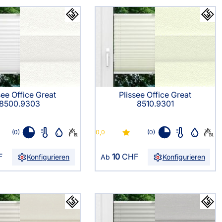
Duette Plissees
rkisenstoffe
r
Sonnensegel
fertigung
Smart Slim-Fit
Plissees 16mm
see Office Great
Plissee Office Great
8500.9303
8510.9301
(0)
0,0
(0)
F
10
CHF
Konfigurieren
Ab
Konfigurieren
Bezahlung