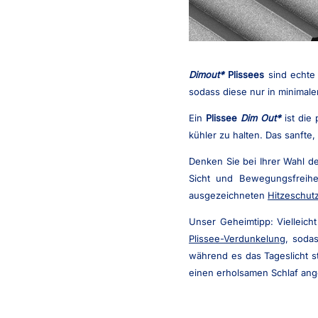
Dimout
Plissees
sind echte 
sodass diese nur in minimal
Ein
Plissee
Dim Out
ist die
kühler zu halten. Das sanfte
Denken Sie bei Ihrer Wahl d
Sicht und Bewegungsfreihe
ausgezeichneten
Hitzeschut
Unser Geheimtipp: Vielleich
Plissee-Verdunkelung
, soda
während es das Tageslicht st
einen erholsamen Schlaf an