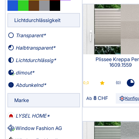
Massanfertigung
Massanfertigun
Zubehör
Alle Scheibenga
Fertiggrössen
Fertiggrössen
Lichtdurchlässigkeit
Raffrollo
Gardine
Zubehör
Zubehör
Zubehör
Transparent
Alle Raffrollos
Alle Vorhangst
Gardinen/Vorhänge
Fliegengi
Halbtransparent
Massanfertigung
Fertiggrössen
Plissee Kreppa Per
Lichtdurchlässig
Fertiggrössen
Zubehör
1609.1559
Flächenvorhang
Fensterb
dimout
✓
Zubehör
0,0
(0)
Alle Flächenvorhänge
Abdunkelnd
Massanfertigung
8
CHF
Ab
Konfig
Marke
Fertiggrössen
Service
LYSEL HOME
Zubehör
Window Fashion AG
✓