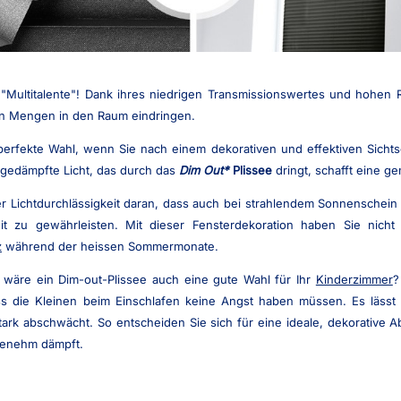
"Multitalente"! Dank ihres niedrigen Transmissionswertes und hohen Re
en Mengen in den Raum eindringen.
 perfekte Wahl, wenn Sie nach einem dekorativen und effektiven Sicht
, gedämpfte Licht, das durch das
Dim Out
Plissee
dringt, schafft eine g
er Lichtdurchlässigkeit daran, dass auch bei strahlendem Sonnenschein
it zu gewährleisten. Mit dieser Fensterdekoration haben Sie nich
z
während der heissen Sommermonate.
t wäre ein Dim-out-Plissee auch eine gute Wahl für Ihr
Kinderzimmer
?
ss die Kleinen beim Einschlafen keine Angst haben müssen. Es lässt g
ark abschwächt. So entscheiden Sie sich für eine ideale, dekorative Ab
genehm dämpft.