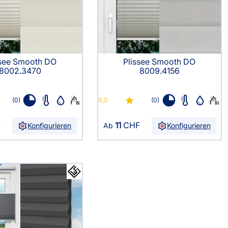
sterversand
Vorkasse
tion
PayPal
Kreditkarte
ssee Smooth DO
Plissee Smooth DO
Rechnung
8002.3470
8009.4156
(0)
0,0
(0)
F
11
CHF
Konfigurieren
Ab
Konfigurieren