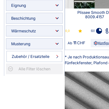
Eignung
Plissee Smooth 
8009.4157
Beschichtung
Wärmeschutz
0,0
(0)
11
CHF
Ab
Konfig
Musterung
Zubehör / Ersatzteile
* Je nach Produktionsau
Fünfeckfenster, Plafond 
Alle Filter löschen