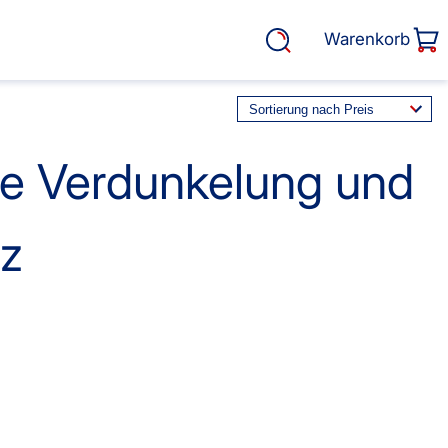
Warenkorb
me Verdunkelung und
rasse, Garten &
Service
tz
Cosiflor® Marken
Plissees
Balkon Sichtschutz
EOS Marken Plissees
alkonbespannungen
Markisenstoff
fertigung