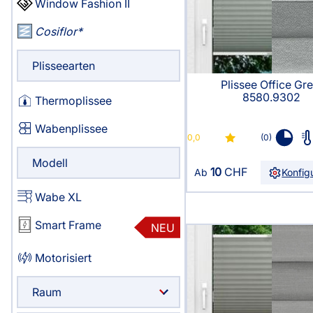
Window Fashion II
Haben Sie Fragen?
Cosiflor
044 552 07 51
Servicezeiten
:
Plisseearten
Montag - Freitag: 08:00 - 19:00 Uhr
Plissee Office Gre
8580.9302
Thermoplissee
Ausgenommen:
09:00 - 09:30 / 13:00 - 13:30
Wabenplissee
0,0
(0)
Live Chat
Modell
10
CHF
Ab
Konfig
support@swissplissees.ch
Wabe XL
Smart Frame
NEU
Motorisiert
Raum