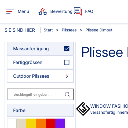
Menü
Bewertung
FAQ
SIE SIND HIER
Start
Plissees
Plissee Dimout
Plissee
Massanfertigung
Alle Produkte:
Fertiggrössen
Für Ihre Fenster & Türen
Outdoor Plissees
Plissee
Lamelle
Alle Plissees
Alle Lamellen
Rollo
Jalousie
WINDOW FASHI
Farbe
versandfertig inner
Massanfertigung
Massanfertigun
Alle Rollos
Alle Jalousien
Fertiggrössen
Zubehör
Dachfenster Rollo
Scheibe