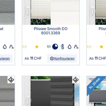
AGB
Kostenloser Mu
Impressum
Versandinforma
Datenschutz
Reklamation
FAQ
Widerruf
at
Plissee Smooth DO
Pli
8001.3369
0,0
(0)
0,0
11
CHF
11
CH
urieren
Ab
Konfigurieren
Ab
XL 25 mm