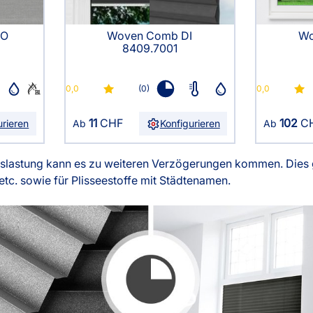
Woven Comb DI
DO
Wo
8409.7001
0,0
(0)
0,0
11
CHF
102
C
Ab
Konfigurieren
urieren
Ab
slastung kann es zu weiteren Verzögerungen kommen. Dies g
etc. sowie für Plisseestoffe mit Städtenamen.