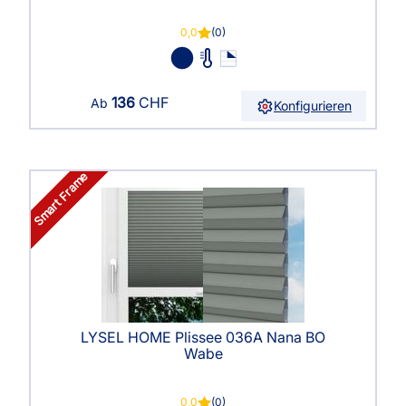
0,0
(0)
136
CHF
Ab
Konfigurieren
Smart Frame
LYSEL HOME Plissee 036A Nana BO
Wabe
0,0
(0)