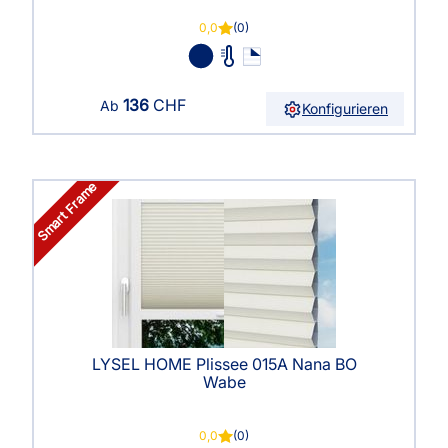
0,0
(0)
136
CHF
Ab
Konfigurieren
Smart Frame
LYSEL HOME Plissee 015A Nana BO
Wabe
0,0
(0)