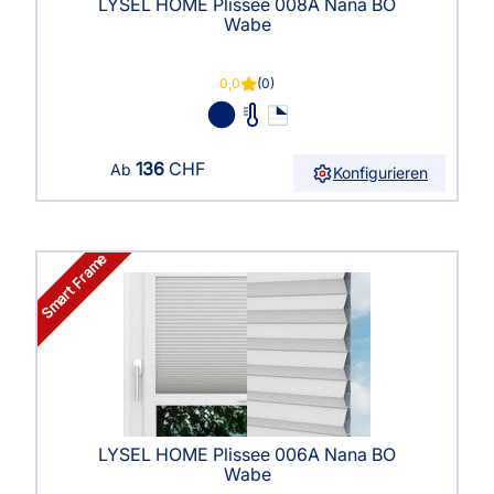
LYSEL HOME Plissee 008A Nana BO
Wabe
0,0
(0)
136
CHF
Ab
Konfigurieren
Smart Frame
LYSEL HOME Plissee 006A Nana BO
Wabe