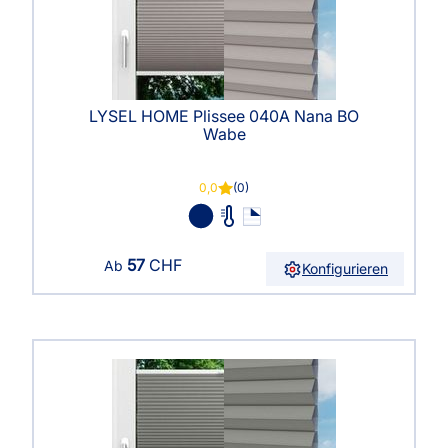
LYSEL HOME Plissee 040A Nana BO
Wabe
0,0
(0)
57
CHF
Ab
Konfigurieren