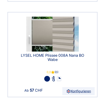
LYSEL HOME Plissee 008A Nana BO
Wabe
0,0
(0)
57
CHF
Ab
Konfigurieren