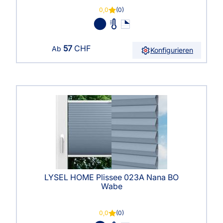
0,0
(0)
57
CHF
Ab
Konfigurieren
LYSEL HOME Plissee 023A Nana BO
Wabe
0,0
(0)