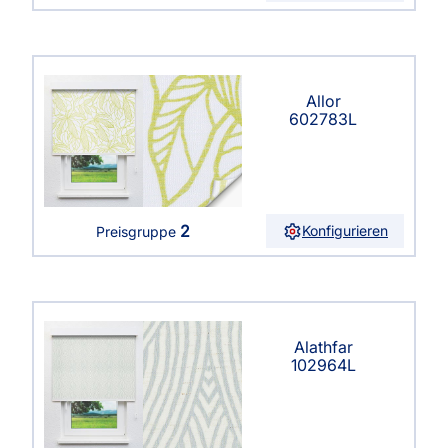
Allor
602783L
2
Konfigurieren
Preisgruppe
Alathfar
102964L