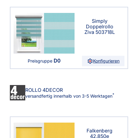
Simply
Doppelrollo
Ziva 503718L
D0
Konfigurieren
Preisgruppe
ROLLO 4DECOR
*
versandfertig innerhalb von 3-5 Werktagen
Falkenberg
42.850e