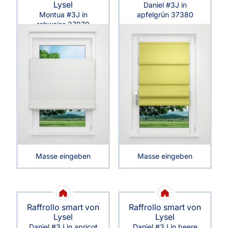
Lysel
Daniel #3J in
Montua #3J in
apfelgrün 37380
rohweiss 37979
Masse eingeben
Masse eingeben
Raffrollo smart von
Raffrollo smart von
Lysel
Lysel
Daniel #3J in apricot
Daniel #3J in beere