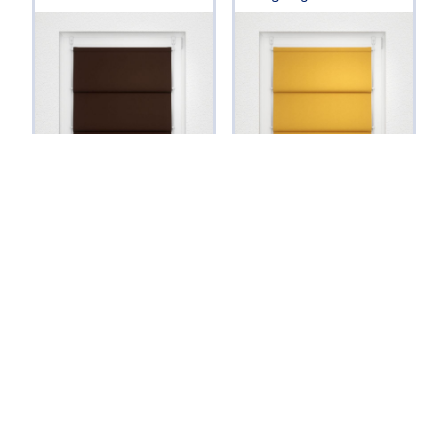
Masse eingeben
Masse eingeben
Raffrollo smart von
Raffrollo smart von
Lysel
Lysel
Daniel #3J in
Daniel #3J in
graubraun 37380
himmelblau 37380