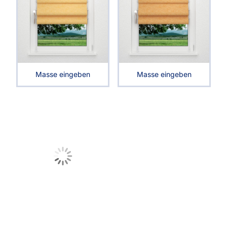
Masse eingeben
Masse eingeben
Raffrollo classic
Raffrollo classic
von Lysel
von Lysel
Ruusu #3J in gelb
Ruusu #3J in
37664
goldgelb 37664