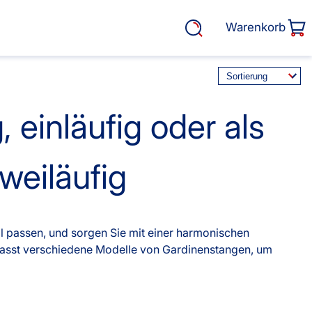
Warenkorb
 einläufig oder als
rasse, Garten &
Service
weiläufig
Cosiflor® Marken
Plissees
l passen, und sorgen Sie mit einer harmonischen
Balkon Sichtschutz
fasst verschiedene Modelle von Gardinenstangen, um
EOS Marken Plissees
alkonbespannungen
Markisenstoff
fertigung