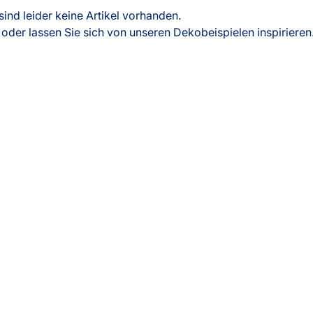
g
Massanfertigung
Alle Ma
sind leider keine Artikel vorhanden.
Zubehör
Zubehö
oder lassen Sie sich von unseren Dekobeispielen inspirieren
rdinen
Alle Dekostoffe
Fertiggrössen
Massan
nstange
Zubehör
angen
tter
ilder
Über uns
Versand