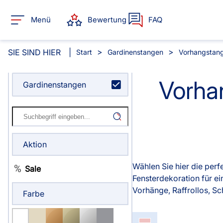
Menü
Bewertung
FAQ
SIE SIND HIER
Start
Gardinenstangen
Vorhangstang
Vorhan
Gardinenstangen
Alle Produkte:
Für Ihre Fenster & Türen
Aktion
Plissee
Lamelle
Wählen Sie hier die per
Sale
Alle Plissees
Alle Lamellen
Fensterdekoration für 
Rollo
Jalousie
Vorhänge, Raffrollos, S
Farbe
Massanfertigung
Massanfertigun
Alle Rollos
Alle Jalousien
Fertiggrössen
Zubehör
Dachfenster Rollo
Scheibe