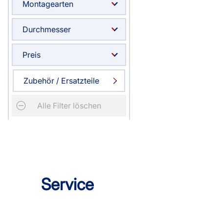
Montagearten
Haben Sie Fragen?
044 552 07 51
Durchmesser
Servicezeiten
:
Montag - Freitag: 08:00 - 19:00 Uhr
Preis
Ausgenommen:
Zubehör / Ersatzteile
09:00 - 09:30 / 13:00 - 13:30
Alle Filter löschen
Live Chat
support@swissplissees.ch
Service