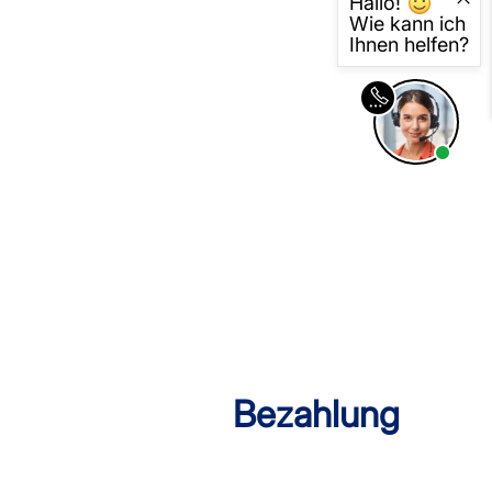
Hallo!
sterversand
Vorkasse
Wie kann ich
Ihnen helfen?
tion
PayPal
Kreditkarte
Rechnung
Bezahlung