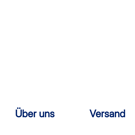
AGB
Kostenloser Mu
Impressum
Versandinforma
Datenschutz
Reklamation
FAQ
Widerruf
Über uns
Versand