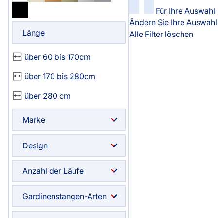
Massanfertigung
Massanfertigun
Für Ihre Auswahl 
Zubehör
Ändern Sie Ihre Auswahl 
Alle Scheibenga
Fertiggrössen
Fertiggrössen
Raffrollo
Gardine
Länge
Alle Filter löschen
Zubehör
Zubehör
Zubehör
über 60 bis 170cm
Alle Raffrollos
Alle Vorhangst
Gardinen/Vorhänge
Fliegengi
über 170 bis 280cm
Massanfertigung
Fertiggrössen
über 280 cm
Fertiggrössen
Zubehör
Flächenvorhang
Fensterb
Marke
Zubehör
Alle Flächenvorhänge
Design
Massanfertigung
Anzahl der Läufe
Fertiggrössen
Service
Zubehör
Gardinenstangen-Arten