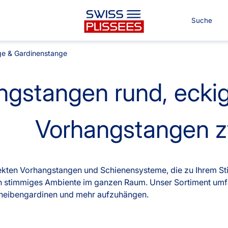
e & Gardinenstange
gstangen rund, eckig,
Für Ihre Räume
Für Ter
Vorhangstangen z
Co.
nvorhang
Kissen
fekten Vorhangstangen und Schienensysteme, die zu Ihrem Sti
Alle Kissen
ein stimmiges Ambiente im ganzen Raum. Unser Sortiment um
n
Tischdecke
cheibengardinen und mehr aufzuhängen.
g
Massanfertigung
Alle B
Alle Tischdecken
Fertiggrössen
Massan
ngardinen
Stoffe