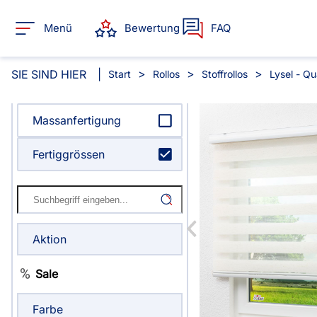
Menü
Bewertung
FAQ
SIE SIND HIER
Start
Rollos
Stoffrollos
Lysel - Qu
Massanfertigung
Alle Produkte:
Fertiggrössen
Für Ihre Fenster & Türen
Plissee
Lamelle
Aktion
Alle Plissees
Alle Lamellen
Rollo
Jalousie
Sale
Massanfertigung
Massanfertigun
Alle Rollos
Alle Jalousien
Fertiggrössen
Zubehör
Farbe
Dachfenster Rollo
Scheibe