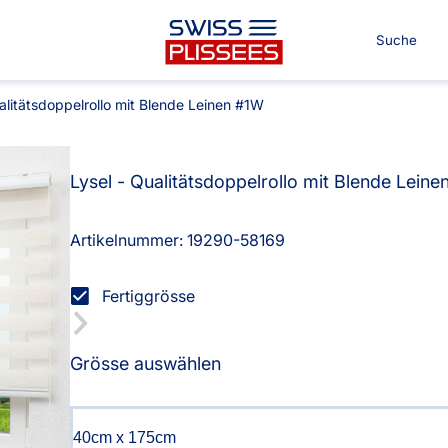
alitätsdoppelrollo mit Blende Leinen #1W
Lysel - Qualitätsdoppelrollo mit Blende Lein
Für Ihre Räume
Für Ter
Artikelnummer: 19290-
58169
Co.
nvorhang
Kissen
Fertiggrösse
Alle Kissen
Grösse auswählen
n
Tischdecke
g
Massanfertigung
Alle B
Alle Tischdecken
Fertiggrössen
Massan
ngardinen
Stoffe