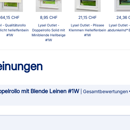
64,15 CHF
8,95 CHF
21,15 CHF
24,36 
l - Qualitätsrollo
Lysel Outlet -
Lysel Outlet - Plissee
Lysel Outlet -
licht hellelfenbein
Doppelrollo Solid mit
Klemmen Hellelfenbein
abdunkelnd
B
#1W
Miniblende Hellbeige
#1W
#1W
inungen
ppelrollo mit Blende Leinen #1W
| Gesamtbewertungen