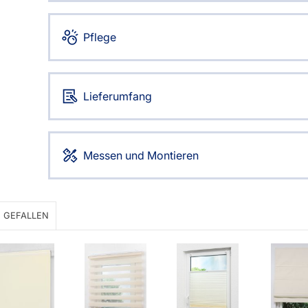
AGB
Kostenloser Mu
Impressum
Versandinforma
Pflege
Datenschutz
Reklamation
FAQ
Widerruf
Lieferumfang
Messen und Montieren
 GEFALLEN