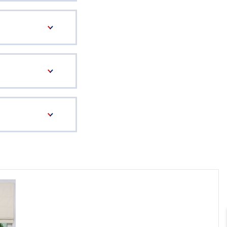
sterversand
Vorkasse
tion
PayPal
Kreditkarte
Rechnung