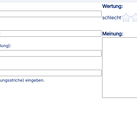
Wertung:
schlecht
Meinung:
:
llung)
rungsstriche) eingeben.