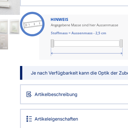
g
Massanfertigung
Alle Ma
Zubehör
Zubehö
rdinen
Alle Dekostoffe
Fertiggrössen
Massan
nstange
HINWEIS
Angegebene Masse sind hier Aussenmasse
Zubehör
Stoffmass = Aussenmass - 2,5 cm
angen
tter
ilder
Je nach Verfügbarkeit kann die Optik der Zube
Artikelbeschreibung
Über uns
Versand
Artikeleigenschaften