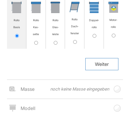
Rollo
Motor­
Rollo
Rollo
Rollo
Doppel­
Dach­
rollo
Basis
Kas­
Glas­
rollo
fenster
sette
leiste
Weiter
Masse
noch keine Masse eingegeben
Modell