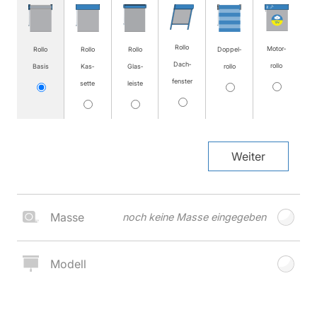
Rollo
Motor­
Rollo
Rollo
Rollo
Doppel­
Dach­
rollo
Basis
Kas­
Glas­
rollo
fenster
sette
leiste
Weiter
Masse
noch keine Masse eingegeben
Modell