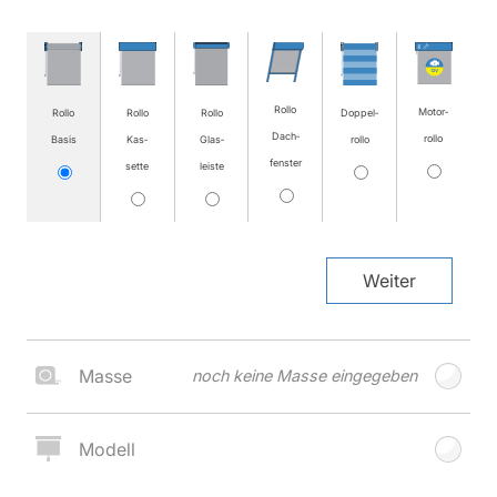
Rollo
Motor­
Rollo
Rollo
Rollo
Doppel­
Dach­
rollo
Basis
Kas­
Glas­
rollo
fenster
sette
leiste
Weiter
Masse
noch keine Masse eingegeben
Modell