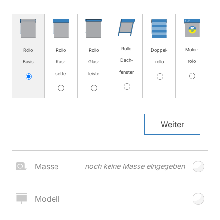
Rollo
Motor­
Rollo
Rollo
Rollo
Doppel­
Dach­
rollo
Basis
Kas­
Glas­
rollo
fenster
sette
leiste
Weiter
Masse
noch keine Masse eingegeben
Modell