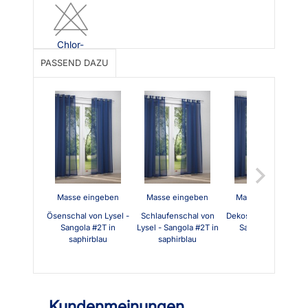
Chlor-
bleiche
PASSEND DAZU
nicht
möglich
Masse eingeben
Masse eingeben
Masse eingeben
Ösenschal von Lysel -
Schlaufenschal von
Dekoschal von Lysel -
Sangola #2T in
Lysel - Sangola #2T in
Sangola #2T in
saphirblau
saphirblau
saphirblau
Kundenmeinungen