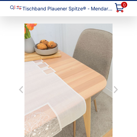
0
Tischband Plauener Spitze® - Mendaro #1W