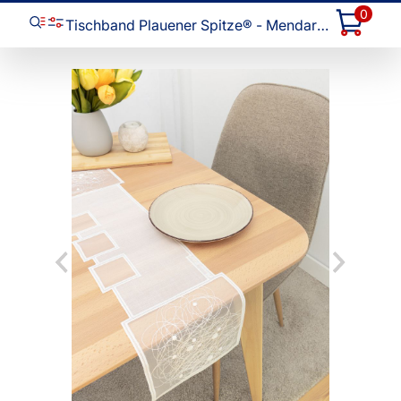
0
Tischband Plauener Spitze® - Mendaro #1W