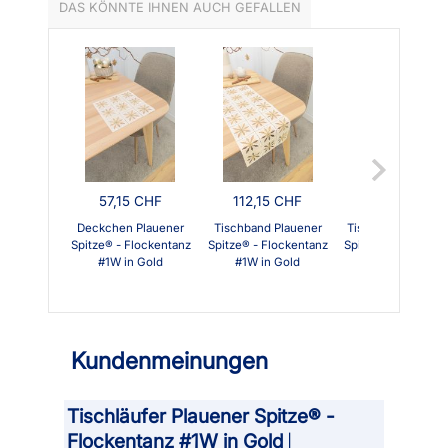
DAS KÖNNTE IHNEN AUCH GEFALLEN
57,15 CHF
112,15 CHF
166,55 CHF
Deckchen Plauener
Tischband Plauener
Tischdecke Plaue
Spitze® - Flockentanz
Spitze® - Flockentanz
Spitze® - Flockent
#1W in Gold
#1W in Gold
#1W in Gold
Kundenmeinungen
Tischläufer Plauener Spitze® -
Flockentanz #1W in Gold
|