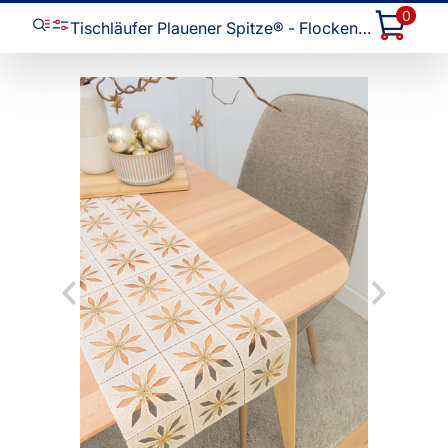
0
Tischläufer Plauener Spitze® - Flockentanz #1W