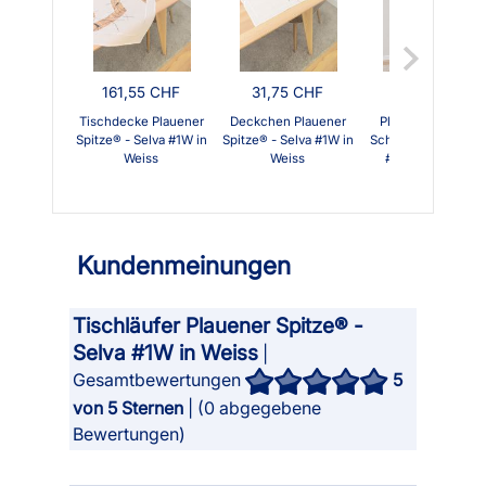
161,55 CHF
31,75 CHF
148,15 CHF
Tischdecke Plauener
Deckchen Plauener
Plauener Spitze® 
Spitze® - Selva #1W in
Spitze® - Selva #1W in
Schiebegardine Sel
Weiss
Weiss
#1W in Rohweiss
Kundenmeinungen
Tischläufer Plauener Spitze® -
Selva #1W in Weiss
|
Gesamtbewertungen
5
von 5 Sternen
| (
0
abgegebene
Bewertungen)