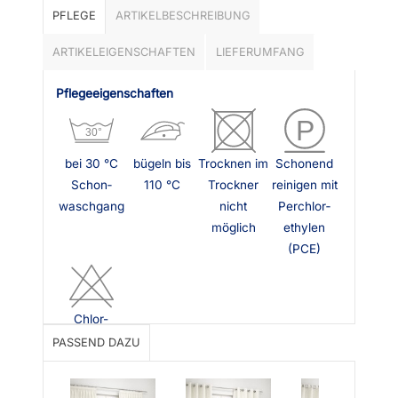
PFLEGE
ARTIKELBESCHREIBUNG
ARTIKELEIGENSCHAFTEN
LIEFERUMFANG
Pflegeeigenschaften
bei 30 °C
bügeln bis
Trocknen im
Schonend
Schon­
110 °C
Trockner
reinigen mit
waschgang
nicht
Perchlor­
möglich
ethylen
(PCE)
Chlor-
bleiche
PASSEND DAZU
nicht
möglich