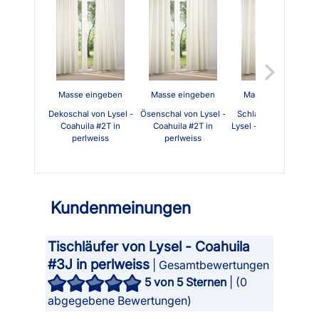
Masse eingeben
Masse eingeben
Masse eingeben
Dekoschal von Lysel -
Ösenschal von Lysel -
Schlaufenschal von
Coahuila #2T in
Coahuila #2T in
Lysel - Coahuila #2T i
perlweiss
perlweiss
perlweiss
Kundenmeinungen
Tischläufer von Lysel - Coahuila
#3J in perlweiss
| Gesamtbewertungen
5
von 5 Sternen
| (
0
abgegebene Bewertungen)