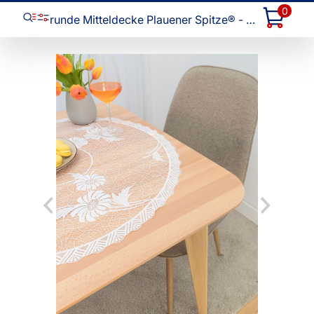
0
runde Mitteldecke Plauener Spitze® - Ylvi #1W