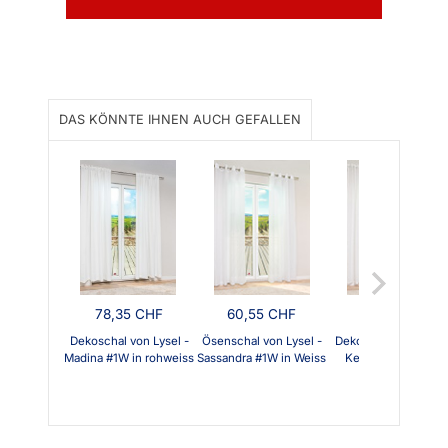
DAS KÖNNTE IHNEN AUCH GEFALLEN
78,35 CHF
60,55 CHF
50,65 CHF
Dekoschal von Lysel -
Ösenschal von Lysel -
Dekoschal von Lysel
Madina #1W in rohweiss
Sassandra #1W in Weiss
Keta #1W in Weiss