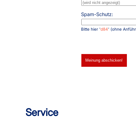
Spam-Schutz:
Bitte hier '
d84
' (ohne Anfüh
Service