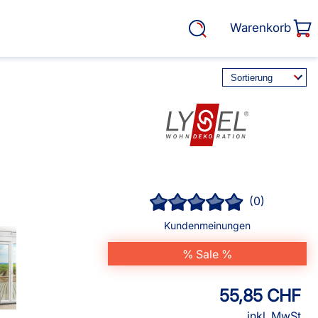
Warenkorb
rasse, Garten &
Service
Lysel Gardinenschal
(0)
Cosiflor® Marken
Plissees
Kundenmeinungen
Balkon Sichtschutz
% Sale %
EOS Marken Plissees
alkonbespannungen
Markisenstoff
55,85 CHF
fertigung
inkl. MwSt.