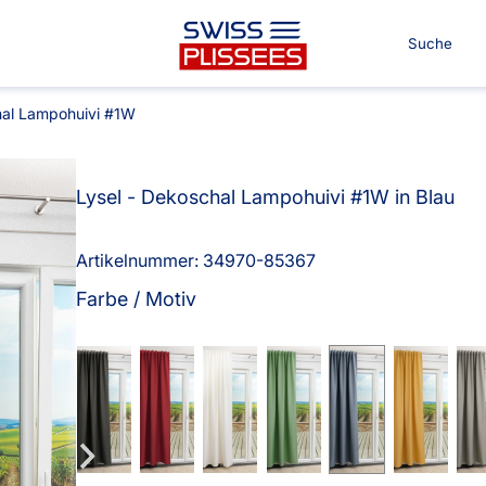
hal Lampohuivi #1W
Lysel - Dekoschal Lampohuivi #1W in Blau
Für Ihre Räume
Für Ter
Artikelnummer: 34970-
85367
Co.
Farbe / Motiv
nvorhang
Kissen
Alle Kissen
n
Tischdecke
g
Massanfertigung
Alle B
Alle Tischdecken
Fertiggrössen
Massan
ngardinen
Stoffe