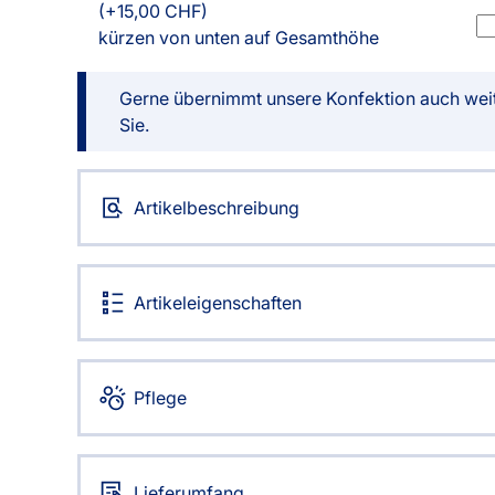
(+15,00 CHF)
AGB
Kostenloser Mu
kürzen von unten auf Gesamthöhe
Impressum
Versandinforma
Datenschutz
Reklamation
Gerne übernimmt unsere Konfektion auch wei
FAQ
Widerruf
Sie.
Artikelbeschreibung
Artikeleigenschaften
Pflege
Lieferumfang