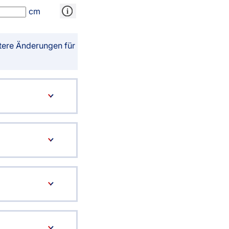
sterversand
Vorkasse
cm
tion
PayPal
tere Änderungen für
Kreditkarte
Rechnung