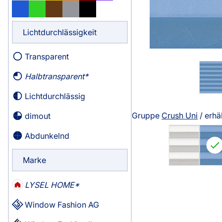
Massanfertigung
Massanfertigun
Zubehör
Alle Scheibenga
Fertiggrössen
Fertiggrössen
Lichtdurchlässigkeit
Raffrollo
Gardine
Zubehör
Zubehör
Zubehör
Transparent
Alle Raffrollos
Alle Vorhangst
Gardinen/Vorhänge
Fliegengi
Halbtransparent
Massanfertigung
Fertiggrössen
Lichtdurchlässig
Fertiggrössen
Zubehör
Flächenvorhang
Fensterb
Gruppe
Crush Uni
/ erhä
dimout
Zubehör
Alle Flächenvorhänge
Abdunkelnd
Massanfertigung
Marke
Fertiggrössen
Service
LYSEL HOME
Zubehör
Window Fashion AG