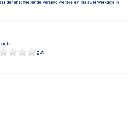
 dass der anschließende Versand weitere ein bis zwei Werktage in
sterversand
Vorkasse
tion
PayPal
Kreditkarte
Rechnung
rne)
:
gut