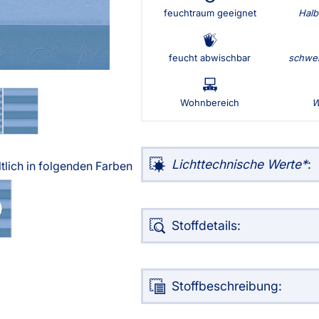
feuchtraum geeignet
Halb
g
Massanfertigung
Alle Ma
Zubehör
Zubehö
rdinen
Alle Dekostoffe
Fertiggrössen
Massan
nstange
feucht abwischbar
schwer
Zubehör
angen
tter
Wohnbereich
W
ilder
Lichttechnische Werte
:
ltlich in folgenden Farben
Stoffdetails:
Über uns
Versand
Stoffbeschreibung: