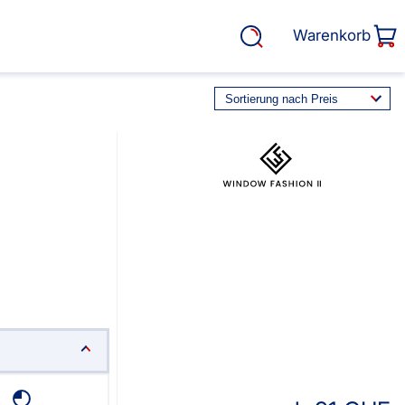
Warenkorb
rasse, Garten &
Service
Cosiflor® Marken
Plissees
Balkon Sichtschutz
EOS Marken Plissees
alkonbespannungen
Markisenstoff
fertigung