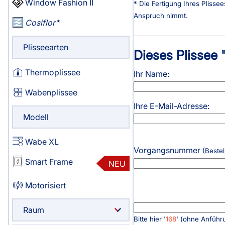
Window Fashion II
* Die Fertigung Ihres Plisse
Haben Sie Fragen?
Anspruch nimmt.
Cosiflor
044 552 07 51
Servicezeiten
:
Plisseearten
Dieses Plissee 
Montag - Freitag: 08:00 - 19:00 Uhr
Thermoplissee
Ausgenommen:
Ihr Name:
09:00 - 09:30 / 13:00 - 13:30
Wabenplissee
Ihre E-Mail-Adresse:
Live Chat
Modell
support@swissplissees.ch
Wabe XL
Vorgangsnummer
(Bestel
Smart Frame
NEU
Motorisiert
Raum
Bitte hier '
168
' (ohne Anführ