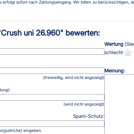
es erfolgt sofort nach Zahlungseingang. Wir bitten zu berücksichtigen,
AGB
Kostenloser Mu
Impressum
Versandinforma
Datenschutz
Reklamation
"Crush uni 26.960" bewerten:
FAQ
Widerruf
Wertung
(Ste
schlecht
Meinung:
(freiweillig, wird nicht angezeigt)
:
lung)
(wird nicht angezeigt)
Spam-Schutz:
ungsstriche) eingeben.