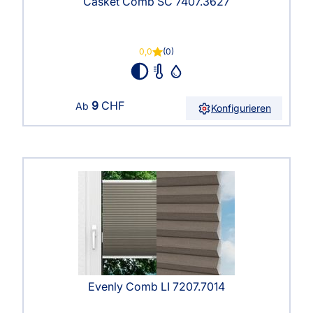
Casket Comb SC 7407.3627
0,0
(0)
9
CHF
Ab
Konfigurieren
Evenly Comb LI 7207.7014