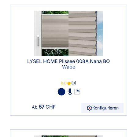
LYSEL HOME Plissee 008A Nana BO
Wabe
0,0
(0)
57
CHF
Ab
Konfigurieren