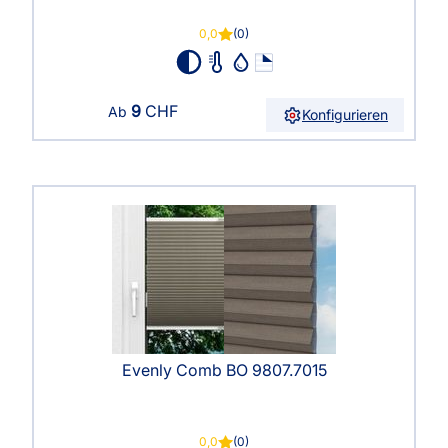
0,0
(0)
9
CHF
Ab
Konfigurieren
Evenly Comb BO 9807.7015
0,0
(0)