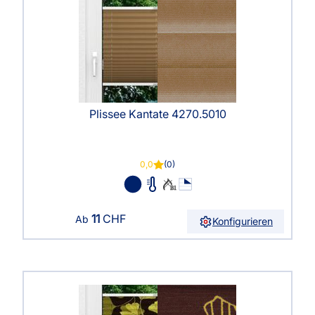
Plissee Kantate 4270.5010
0,0
(0)
11
CHF
Ab
Konfigurieren