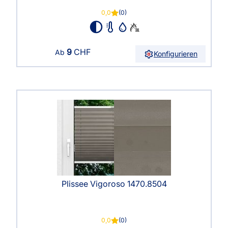
0,0
(0)
9
CHF
Ab
Konfigurieren
Plissee Vigoroso 1470.8504
0,0
(0)