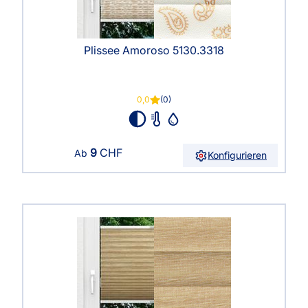
Plissee Amoroso 5130.3318
0,0
(0)
9
CHF
Ab
Konfigurieren