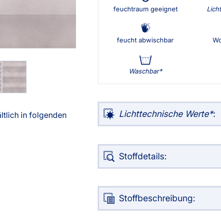
feuchtraum geeignet
Lich
g
Massanfertigung
Alle Ma
Zubehör
Zubehö
rdinen
Alle Dekostoffe
Fertiggrössen
Massan
nstange
feucht abwischbar
Wo
Zubehör
angen
tter
Waschbar
ilder
Lichttechnische Werte
:
ltlich in folgenden
Stoffdetails:
Über uns
Versand
Stoffbeschreibung: