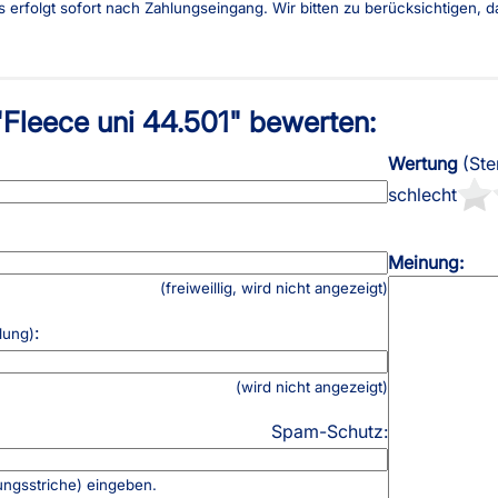
es erfolgt sofort nach Zahlungseingang. Wir bitten zu berücksichtigen,
AGB
Kostenloser Mu
Impressum
Versandinforma
Datenschutz
Reklamation
"Fleece uni 44.501" bewerten:
FAQ
Widerruf
Wertung
(Ste
schlecht
Meinung:
(freiweillig, wird nicht angezeigt)
:
lung)
(wird nicht angezeigt)
Spam-Schutz:
ungsstriche) eingeben.