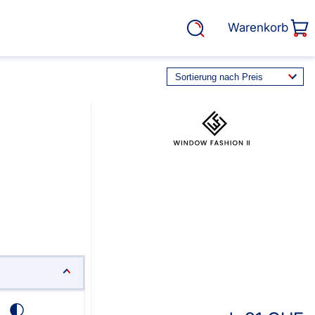
Warenkorb
rasse, Garten &
Service
Cosiflor® Marken
Plissees
Balkon Sichtschutz
EOS Marken Plissees
alkonbespannungen
Markisenstoff
fertigung