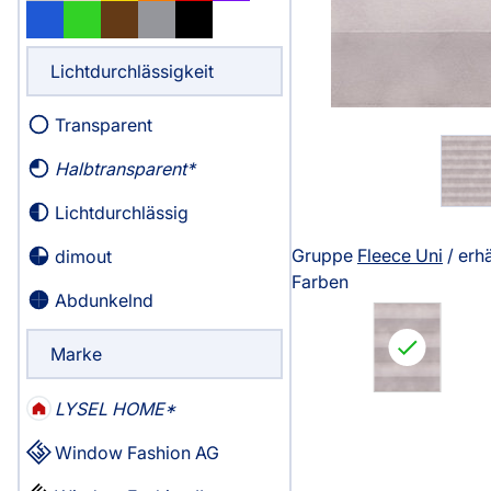
Massanfertigung
Massanfertigun
Zubehör
Alle Scheibenga
Fertiggrössen
Fertiggrössen
Lichtdurchlässigkeit
Raffrollo
Gardine
Zubehör
Zubehör
Zubehör
Transparent
Alle Raffrollos
Alle Vorhangst
Gardinen/Vorhänge
Fliegengi
Halbtransparent
Massanfertigung
Fertiggrössen
Lichtdurchlässig
Fertiggrössen
Zubehör
Flächenvorhang
Fensterb
Gruppe
Fleece Uni
/ erhä
dimout
Zubehör
Farben
Alle Flächenvorhänge
Abdunkelnd
Massanfertigung
Marke
Fertiggrössen
Service
LYSEL HOME
Zubehör
Window Fashion AG