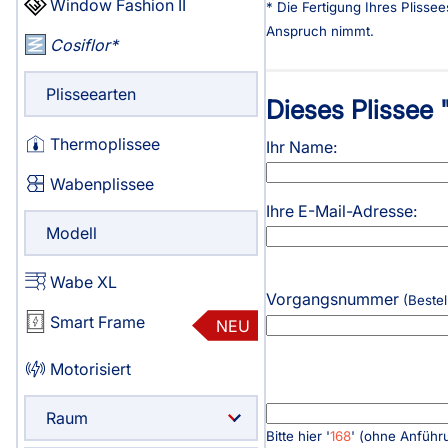
Window Fashion II
* Die Fertigung Ihres Plisse
Haben Sie Fragen?
Anspruch nimmt.
Cosiflor
044 552 07 51
Servicezeiten
:
Plisseearten
Dieses Plissee 
Montag - Freitag: 08:00 - 19:00 Uhr
Thermoplissee
Ausgenommen:
Ihr Name:
09:00 - 09:30 / 13:00 - 13:30
Wabenplissee
Ihre E-Mail-Adresse:
Live Chat
Modell
support@swissplissees.ch
Wabe XL
Vorgangsnummer
(Bestel
Smart Frame
NEU
Motorisiert
Raum
Bitte hier '
168
' (ohne Anführ