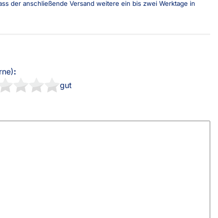
 dass der anschließende Versand weitere ein bis zwei Werktage in
sterversand
Vorkasse
tion
PayPal
Kreditkarte
Rechnung
rne)
:
gut