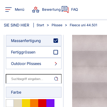
Menü
Bewertung
FAQ
SIE SIND HIER
Start
Plissee
Fleece uni 44.501
Massanfertigung
Alle Produkte:
Fertiggrössen
Für Ihre Fenster & Türen
Outdoor Plissees
Plissee
Lamelle
Alle Plissees
Alle Lamellen
Rollo
Jalousie
Farbe
Massanfertigung
Massanfertigun
Alle Rollos
Alle Jalousien
Fertiggrössen
Zubehör
Dachfenster Rollo
Scheibe