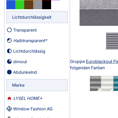
Massanfertigung
Massanfertigun
Zubehör
Alle Scheibenga
Fertiggrössen
Fertiggrössen
Lichtdurchlässigkeit
Raffrollo
Gardine
Zubehör
Zubehör
Zubehör
Transparent
Alle Raffrollos
Alle Vorhangst
Gardinen/Vorhänge
Fliegengi
Halbtransparent
Massanfertigung
Fertiggrössen
Lichtdurchlässig
Fertiggrössen
Zubehör
Flächenvorhang
Fensterb
Gruppe
Euroblackout Fl
dimout
Zubehör
folgenden Farben
Alle Flächenvorhänge
Abdunkelnd
Massanfertigung
Marke
Fertiggrössen
Service
LYSEL HOME
Zubehör
Window Fashion AG