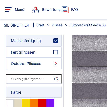
Menü
Bewertung
FAQ
SIE SIND HIER
Start
Plissee
Euroblackout fleece 55.
Massanfertigung
Alle Produkte:
Fertiggrössen
Für Ihre Fenster & Türen
Outdoor Plissees
Plissee
Lamelle
Alle Plissees
Alle Lamellen
Rollo
Jalousie
Farbe
Massanfertigung
Massanfertigun
Alle Rollos
Alle Jalousien
Fertiggrössen
Zubehör
Dachfenster Rollo
Scheibe