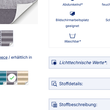
Abdunkelnd
feuc
g
Massanfertigung
Alle Ma
Zubehör
Zubehö
rdinen
Alle Dekostoffe
Fertiggrössen
Massan
nstange
Bildschirmarbeitsplatz
Sc
Zubehör
geeignet
angen
tter
Waschbar
ilder
eece
/ erhältlich in
Lichttechnische Werte
:
Stoffdetails:
Über uns
Versand
Stoffbeschreibung: