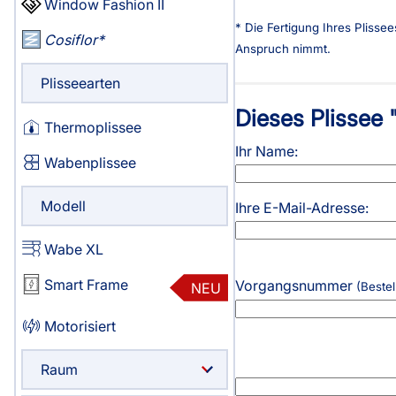
Window Fashion II
Haben Sie Fragen?
* Die Fertigung Ihres Plisse
Cosiflor
044 552 07 51
Anspruch nimmt.
Servicezeiten
:
Plisseearten
Montag - Freitag: 08:00 - 19:00 Uhr
Dieses Plissee 
Thermoplissee
Ausgenommen:
Ihr Name:
09:00 - 09:30 / 13:00 - 13:30
Wabenplissee
Live Chat
Modell
Ihre E-Mail-Adresse:
support@swissplissees.ch
Wabe XL
Smart Frame
Vorgangsnummer
NEU
(Bestel
Motorisiert
Raum