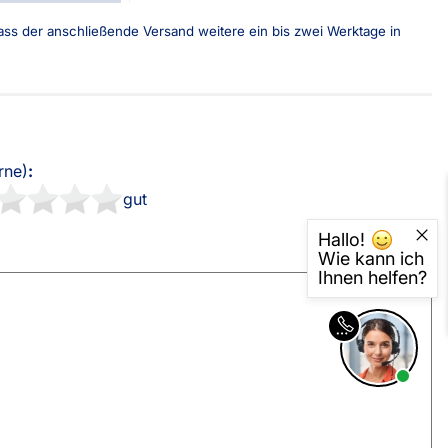
sterversand
Vorkasse
 dass der anschließende Versand weitere ein bis zwei Werktage in
tion
PayPal
Kreditkarte
Rechnung
rne)
:
gut
Hallo!
Wie kann ich
Ihnen helfen?