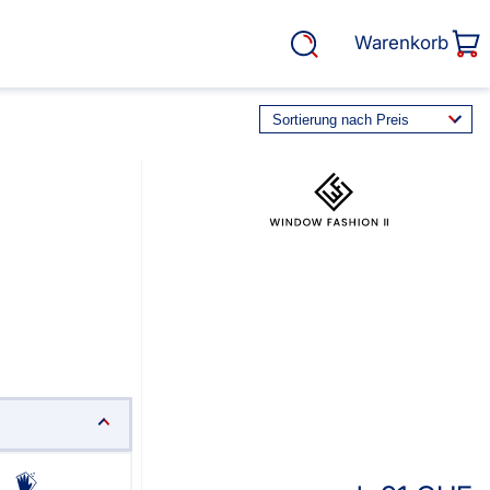
Warenkorb
rasse, Garten &
Service
Cosiflor® Marken
Plissees
Balkon Sichtschutz
EOS Marken Plissees
alkonbespannungen
Markisenstoff
fertigung