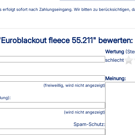
AGB
Kostenloser Mu
es erfolgt sofort nach Zahlungseingang. Wir bitten zu berücksichtigen,
Impressum
Versandinforma
Datenschutz
Reklamation
FAQ
Widerruf
"Euroblackout fleece 55.211" bewerten:
Wertung
(Ste
schlecht
Meinung:
(freiweillig, wird nicht angezeigt)
:
lung)
(wird nicht angezeigt)
Spam-Schutz: