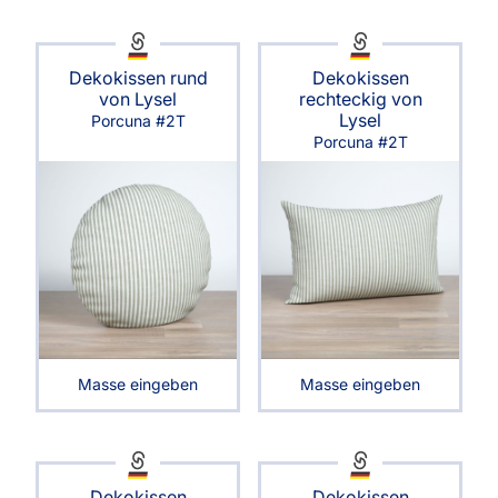
Dekokissen rund
Dekokissen
von Lysel
rechteckig von
Lysel
Porcuna #2T
Porcuna #2T
Masse eingeben
Masse eingeben
Dekokissen
Dekokissen