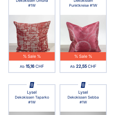
Dekokissen Umuna
Dekokissen
#1W
Punktkreise #1W
% Sale %
% Sale %
15,16
CHF
22,55
CHF
Ab
Ab
Lysel
Lysel
Dekokissen Taparko
Dekokissen Sebba
#1W
#1W