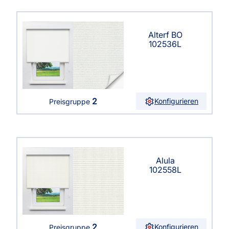
Alterf BO
102536L
2
Konfigurieren
Preisgruppe
Alula
102558L
2
Konfigurieren
Preisgruppe