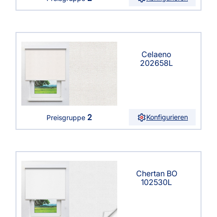
Celaeno
202658L
2
Konfigurieren
Preisgruppe
Chertan BO
102530L