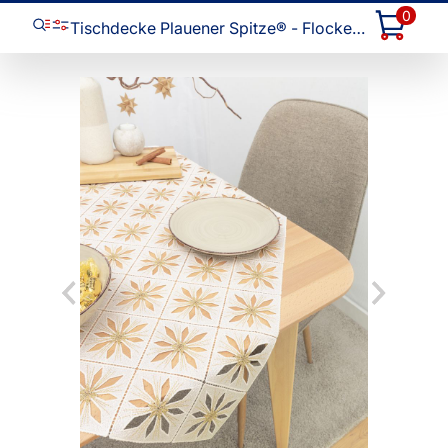
0
Tischdecke Plauener Spitze® - Flockentanz #1W