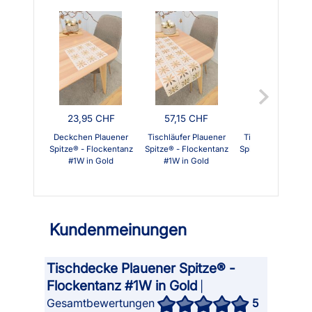
23,95 CHF
57,15 CHF
112,15 CHF
Deckchen Plauener
Tischläufer Plauener
Tischband Plauen
Spitze® - Flockentanz
Spitze® - Flockentanz
Spitze® - Flockent
#1W in Gold
#1W in Gold
#1W in Gold
Kundenmeinungen
Tischdecke Plauener Spitze® -
Flockentanz #1W in Gold
|
Gesamtbewertungen
5