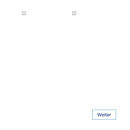
Smart Slim-Fit
Plissees 16mm
Bezahlung
sterversand
Weiter
Vorkasse
tion
PayPal