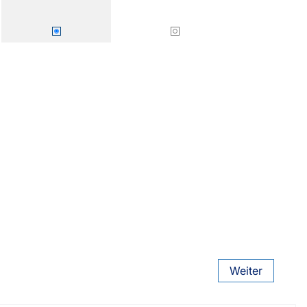
Smart Slim-Fit
Plissees 16mm
Bezahlung
sterversand
Weiter
Vorkasse
tion
PayPal