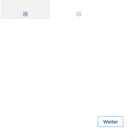
Smart Slim-Fit
Plissees 16mm
Bezahlung
sterversand
Weiter
Vorkasse
tion
PayPal